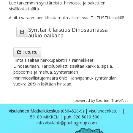
Lue tarkemmin synttäreistä, hinnoista ja pakettien
sisällöstä
täältä.
Aloita varaaminen klikkaamalla alla olevaa TUTUSTU-linkkiä!
Synttäritilaisuus Dinosauriassa
aukioloaikana
Tutustu
Hinta sisältää herkkupaketin + rannekkeet
Dinosauriaan. Tarjoilupaketti sisältää karkkia, sipsiä,
popcornia ja mehua. Synttäreiden
minimiosallistujamäärä 6hlö. Kahvipannu- synttäritilan
vuokra 20€/ h lisätään hintaan.
powered by Sportum TravelNet
Visulahden Matkailukeskus
(0564528-9) | Visulahdenkatu 1 |
50180 MIKKELI | puh. 020 5010 500 |
info.visulahti@puuhagroup.com