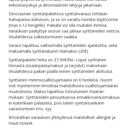
erikoistarjoiluja ja dinomaskotin lahjoja jakamaan.
Dinosaurian synttäripaketissa synttärivaraus tehdään
Kahvipannu-kahvioon, ja se on varattu tunniksi käyttöönne
(max n.12 hengelle). Paikalla voi olla muitakin ihmisiä.
Varauksen päätyttyä seurue saa jatkaa synttäreiden viettoa
Visulahdessa sulkeutumiseen saakka.
Varaus tapahtuu valitsemalla synttäreiden ajankohta, sekä
maksamalla synttärialueen tilamaksu (20€).
Synttäripaketin hinta on 37,90€/hlö. Loput synttärien
hinnasta (sisäänpääsymaksut ja tarjoilut) maksetaan
Visulahdessa paikan päällä ennen synttäreiden aloitusta.
Synttärien minimiosallistujamäärä on 6 henkilöä. Huom!
Voit myöhemmin ilmoittaa mahdollisista osallistujamäärän
muutoksista. Maksu tapahtuu toteutuneen määrän
mukaan. Synttäreiden peruuntuessa ennakkovarausmaksua
ei kuitenkaan palauteta, pois lukien synttärisankarin
sairastuminen tms. syy.
Ilmoitathan varauksen yhteydessä mahdolliset allergiat ja
muut toiveet.