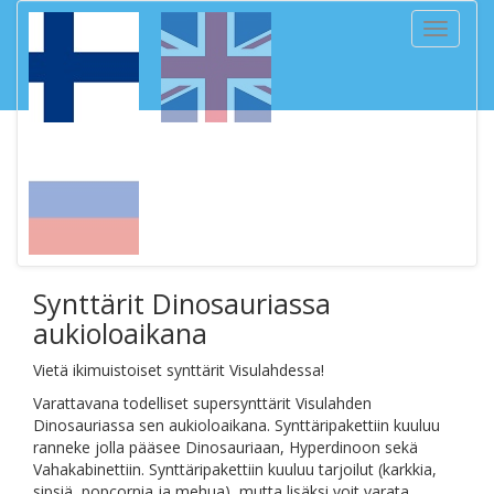
Toggle
navigati
Synttärit Dinosauriassa
aukioloaikana
Vietä ikimuistoiset synttärit Visulahdessa!
Varattavana todelliset supersynttärit Visulahden
Dinosauriassa sen aukioloaikana. Synttäripakettiin kuuluu
ranneke jolla pääsee Dinosauriaan, Hyperdinoon sekä
Vahakabinettiin. Synttäripakettiin kuuluu tarjoilut (karkkia,
sipsiä, popcornia ja mehua), mutta lisäksi voit varata