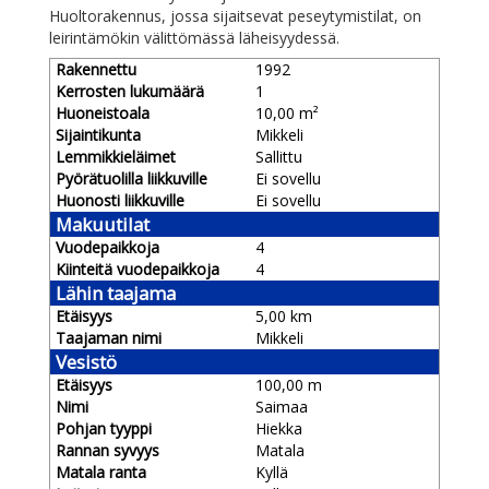
Huoltorakennus, jossa sijaitsevat peseytymistilat, on
leirintämökin välittömässä läheisyydessä.
Rakennettu
1992
Kerrosten lukumäärä
1
Huoneistoala
10,00 m²
Sijaintikunta
Mikkeli
Lemmikkieläimet
Sallittu
Pyörätuolilla liikkuville
Ei sovellu
Huonosti liikkuville
Ei sovellu
Makuutilat
Vuodepaikkoja
4
Kiinteitä vuodepaikkoja
4
Lähin taajama
Etäisyys
5,00 km
Taajaman nimi
Mikkeli
Vesistö
Etäisyys
100,00 m
Nimi
Saimaa
Pohjan tyyppi
Hiekka
Rannan syvyys
Matala
Matala ranta
Kyllä