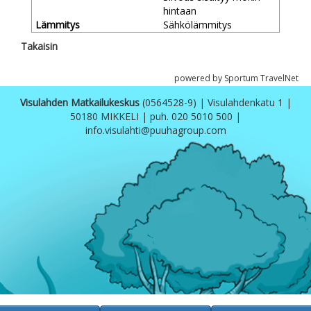
hintaan
Lämmitys
Sähkölämmitys
Takaisin
powered by Sportum TravelNet
Visulahden Matkailukeskus
(0564528-9) | Visulahdenkatu 1 |
50180 MIKKELI | puh. 020 5010 500 |
info.visulahti@puuhagroup.com