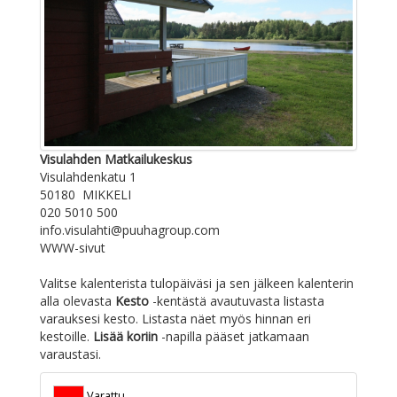
Visulahden Matkailukeskus
Visulahdenkatu 1
50180 MIKKELI
020 5010 500
info.visulahti@puuhagroup.com
WWW-sivut
Valitse kalenterista tulopäiväsi ja sen jälkeen kalenterin
alla olevasta
Kesto
-kentästä avautuvasta listasta
varauksesi kesto. Listasta näet myös hinnan eri
kestoille.
Lisää koriin
-napilla pääset jatkamaan
varaustasi.
Varattu.