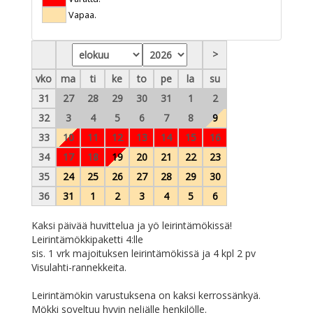
Vapaa.
>
vko
ma
ti
ke
to
pe
la
su
31
27
28
29
30
31
1
2
32
3
4
5
6
7
8
9
33
10
11
12
13
14
15
16
34
17
18
19
20
21
22
23
35
24
25
26
27
28
29
30
36
31
1
2
3
4
5
6
Kaksi päivää huvittelua ja yö leirintämökissä!
Leirintämökkipaketti 4:lle
sis. 1 vrk majoituksen leirintämökissä ja 4 kpl 2 pv
Visulahti-rannekkeita.
Leirintämökin varustuksena on kaksi kerrossänkyä.
Mökki soveltuu hyvin neljälle henkilölle.