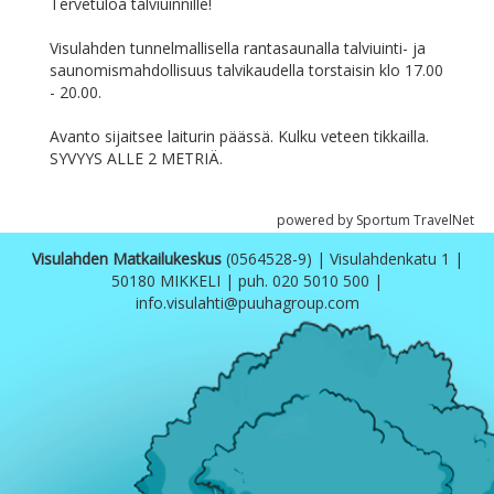
Tervetuloa talviuinnille!
Visulahden tunnelmallisella rantasaunalla talviuinti- ja
saunomismahdollisuus talvikaudella torstaisin klo 17.00
- 20.00.
Avanto sijaitsee laiturin päässä. Kulku veteen tikkailla.
SYVYYS ALLE 2 METRIÄ.
powered by Sportum TravelNet
Visulahden Matkailukeskus
(0564528-9) | Visulahdenkatu 1 |
50180 MIKKELI | puh. 020 5010 500 |
info.visulahti@puuhagroup.com