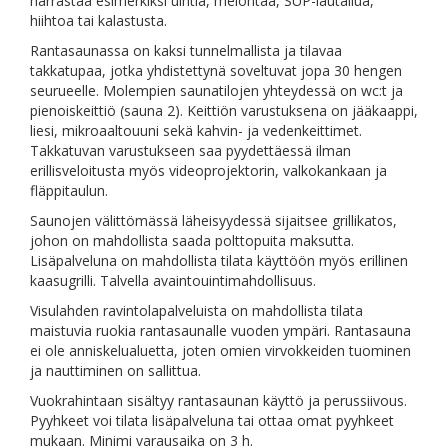
harrastaa esimerkiksi uintia, melontaa, SUP-lautailua,
hiihtoa tai kalastusta.
Rantasaunassa on kaksi tunnelmallista ja tilavaa
takkatupaa, jotka yhdistettynä soveltuvat jopa 30 hengen
seurueelle. Molempien saunatilojen yhteydessä on wc:t ja
pienoiskeittiö (sauna 2). Keittiön varustuksena on jääkaappi,
liesi, mikroaaltouuni sekä kahvin- ja vedenkeittimet.
Takkatuvan varustukseen saa pyydettäessä ilman
erillisveloitusta myös videoprojektorin, valkokankaan ja
fläppitaulun.
Saunojen välittömässä läheisyydessä sijaitsee grillikatos,
johon on mahdollista saada polttopuita maksutta.
Lisäpalveluna on mahdollista tilata käyttöön myös erillinen
kaasugrilli. Talvella avaintouintimahdollisuus.
Visulahden ravintolapalveluista on mahdollista tilata
maistuvia ruokia rantasaunalle vuoden ympäri. Rantasauna
ei ole anniskelualuetta, joten omien virvokkeiden tuominen
ja nauttiminen on sallittua.
Vuokrahintaan sisältyy rantasaunan käyttö ja perussiivous.
Pyyhkeet voi tilata lisäpalveluna tai ottaa omat pyyhkeet
mukaan. Minimi varausaika on 3 h.