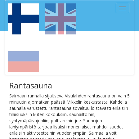
Toggle
navigati
Rantasauna
Saimaan rannalla sijaitseva Visulahden rantasauna on vain 5
minuutin ajomatkan päässä Mikkelin keskustasta. Kahdella
saunalla varustettu rantasauna soveltuu loistavasti erilaisiin
tilaisuuksiin kuten kokouksiin, saunailtoihin,
syntymäpäiväjuhliin, polttareihin jne. Saunojen
lähiympäristö tarjoaa lisäksi monenlaiset mahdollisuudet
erilaisiin aktiviteetteihin vuoden ympäri. Saimaalla voit