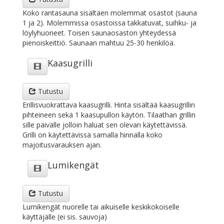
Koko rantasauna sisältäen molemmat osastot (sauna
1 ja 2). Molemmissa osastoissa takkatuvat, suihku- ja
löylyhuoneet. Toisen saunaosaston yhteydessä
pienoiskeittiö. Saunaan mahtuu 25-30 henkilöä.
Kaasugrilli
Tutustu
Erillisvuokrattava kaasugrilli. Hinta sisältää kaasugrillin
pihteineen sekä 1 kaasupullon käytön. Tilaathan grillin
sille päivälle jolloin haluat sen olevan käytettävissä.
Grilli on käytettävissä samalla hinnalla koko
majoitusvarauksen ajan.
Lumikengät
Tutustu
Lumikengät nuorelle tai aikuiselle keskikokoiselle
käyttäjälle (ei sis. sauvoja)